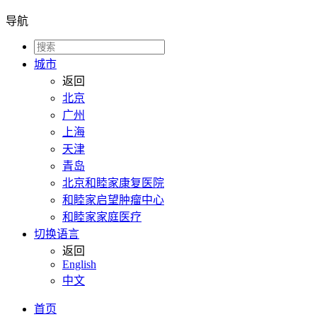
导航
城市
返回
北京
广州
上海
天津
青岛
北京和睦家康复医院
和睦家启望肿瘤中心
和睦家家庭医疗
切换语言
返回
English
中文
首页