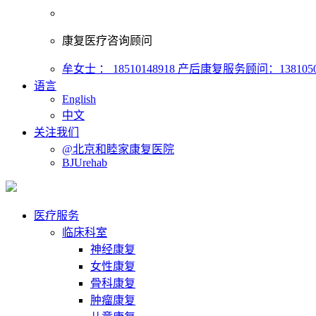
康复医疗咨询顾问
牟女士 ： 18510148918
产后康复服务顾问：1381050
语言
English
中文
关注我们
@北京和睦家康复医院
BJUrehab
医疗服务
临床科室
神经康复
女性康复
骨科康复
肿瘤康复