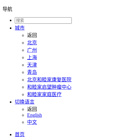
导航
城市
返回
北京
广州
上海
天津
青岛
北京和睦家康复医院
和睦家启望肿瘤中心
和睦家家庭医疗
切换语言
返回
English
中文
首页