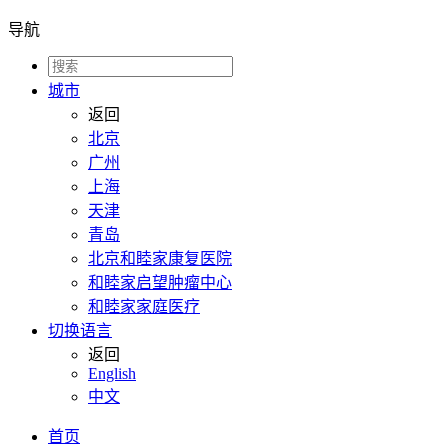
导航
城市
返回
北京
广州
上海
天津
青岛
北京和睦家康复医院
和睦家启望肿瘤中心
和睦家家庭医疗
切换语言
返回
English
中文
首页