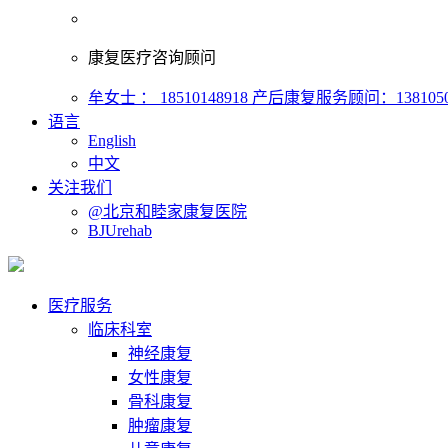
康复医疗咨询顾问
牟女士 ： 18510148918
产后康复服务顾问：1381050
语言
English
中文
关注我们
@北京和睦家康复医院
BJUrehab
医疗服务
临床科室
神经康复
女性康复
骨科康复
肿瘤康复