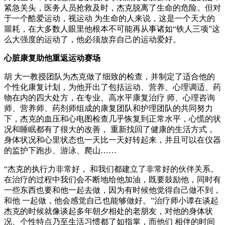
紧急关头，医务人员抢救及时，杰克脱离了生命的危险。但对
于一个酷爱运动，视运动 为生命的人来说，这是一个天大的
噩耗，在大多数人眼里他根本不可能再从事诸如“铁人三项”这
么大强度的运动了，他必须放弃自己的运动爱好。
心脏康复助他重返运动赛场
胡 大一教授团队为杰克做了细致的检查，并制定了适合他的
个性化康复计划，为他开出了包括运动、营养、心理调适、药
物在内的四大处方，在专业、高水平康复治疗 师、心理咨询
师、营养师、药剂师组成的康复团队和护理团队的共同努力
下，杰克的血压和心电图检查几乎恢复到正常水平，心慌的状
况和睡眠都有了很大的改善， 重新找回了健康的生活方式，
身体状况和心里状态也一天比一天好转起来，并且可以在仪器
的监护下跑步、游泳、爬山……
“杰克的执行力非常好， 和我们都建立了非常好的伙伴关系。
在治疗的过程中我们会不断地给他加油，既要鼓励他，同时有
一些东西也要和他一起去做，因为有时候他觉得自己做不到，
和他 一起做，他会感觉自己也能够做好。”治疗师小谭在谈起
杰克的时候就像谈起多年朝夕相处的老朋友，对他的身体状
况、个性特点乃至生活习惯都了如指掌，而他们 相伴的时间