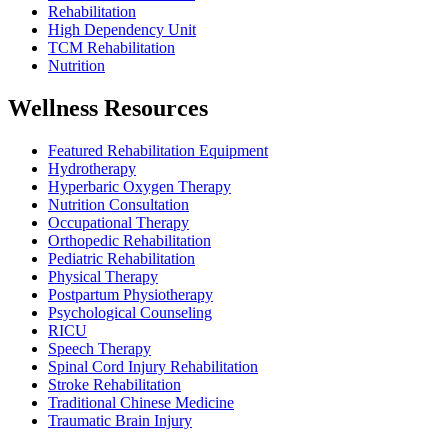
Rehabilitation
High Dependency Unit
TCM Rehabilitation
Nutrition
Wellness Resources
Featured Rehabilitation Equipment
Hydrotherapy
Hyperbaric Oxygen Therapy
Nutrition Consultation
Occupational Therapy
Orthopedic Rehabilitation
Pediatric Rehabilitation
Physical Therapy
Postpartum Physiotherapy
Psychological Counseling
RICU
Speech Therapy
Spinal Cord Injury Rehabilitation
Stroke Rehabilitation
Traditional Chinese Medicine
Traumatic Brain Injury