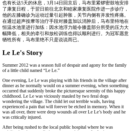
也有长达5天的休息，3月14日回京后，马布里紧锣密鼓地安排
了康复日程，于翌日前往北京和睦家康复医院作进一步诊疗，
他的左膝确诊为运动过量引起肿胀，关节内侧有并发性疼痛。
在通过超声按摩等治疗手段对膝盖加以消肿后，马布里特地在
恒温水池里进行加练：因水池浮力能令膝盖部分所受的压力大
幅降低，相关的牵引和放松训练也得以顺利进行。为冠军愿意
牺牲所有，马布里绝不只是说说而已。
Le Le's Story
Summer 2012 was a season full of despair and agony for the family
of a little child named “Le Le.”
One evening, Le Le was playing with his friends in the village after
dinner as he normally would on a summer evening, when something
occurred that suddenly broke the picturesque serenity of this happy
childhood. Le Le was viciously mauled by two feral dogs
wondering the village. The child let out terrible wails, having
experienced a pain that will forever be etched in memory. When it
was all over, there were deep wounds all over Le Le’s body and he
was critically injured.
After being rushed to the local public hospital where he was