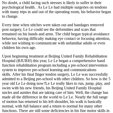
No doubt, a child facing such stresses is likely to suffer in their
psychological health. As Le Le had multiple surgeries on tendons
with many trips in and out of the operating room, his behavior began
to change.
Every time when stitches were taken out and bandages removed
post surgery, Le Le could see the deformities and scars that
remained on his hands and arms. The child began typical avoidance
behavior, having difficulty making eye contact or focusing attention,
while not wishing to communicate with unfamiliar adults or even
children his own age.
Upon beginning treatment at Beijing United Family Rehabilitation
Hospital (BJURH) this year, Le Le began a comprehensive hand
function rehabilitation program including a pre-school intervention
system to improve pre-school learning and communications
skills. After his final finger tendon surgery, Le Le was successfully
admitted to a Beijing pre-school with other children. So how is the 5
year old Le Le doing now?Le Le really likes to run, jump, play, and
swim with his new friends, his Beijing United Family Hospital
uncles and aunties that are taking care of him. Well, the change has
made all the difference in the world to Le Le. Nearly the full range
of motion has returned to his left shoulder, his walk is basically
normal, with full balance and a return to normal for many other
functions. There are still some deficiencies in his fine motor skills in