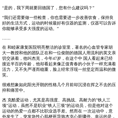
“是的，我下周就要回德国了，您有什么建议吗？”
“我们还需要做一些检查，你也需要进一步改善饮食，保持良
好的生活方式，运动的时候最好有仪器的监测，仪器可以告诉
你能够承受多大强度的运动。”
……
在 和睦家康复医院明亮整洁的诊室里，著名的心血管专家胡
大一教授和他的团队正在和一位俊朗的德国人用流利的英文亲
切交谈着，他叫杰克，今年47岁，在这个中 国人看起来已经
接近半百的年龄，他却看起来像正值青春的小伙子一样充满着
活力，又不失严谨而稳重，脸上经常浮现一丝坚定而温和的微
笑。
很难想象如此阳光开朗的性格几个月前却沉浸在挥之不去的压
抑和痛苦中。
杰 克酷爱运动，尤其是高强度、高挑战、高耐力的”铁人三
项”运动，虽然不是职业“铁人三项”的运动员，但是他对这个
运动的热爱一点都不比职业选手差。然而在 一次运动中，意
外发生了，突发急性心肌梗死导致杰克心脏骤停。幸运的是，