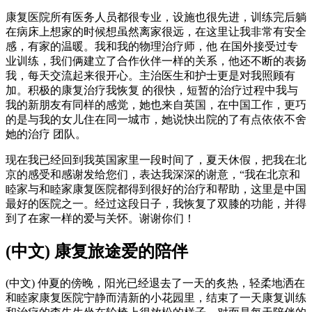
康复医院所有医务人员都很专业，设施也很先进，训练完后躺
在病床上想家的时候想虽然离家很远，在这里让我非常有安全
感，有家的温暖。我和我的物理治疗师，他 在国外接受过专
业训练，我们俩建立了合作伙伴一样的关系，他还不断的表扬
我，每天交流起来很开心。主治医生和护士更是对我照顾有
加。积极的康复治疗我恢复 的很快，短暂的治疗过程中我与
我的新朋友有同样的感觉，她也来自英国，在中国工作，更巧
的是与我的女儿住在同一城市，她说快出院的了有点依依不舍
她的治疗 团队。
现在我已经回到我英国家里一段时间了，夏天休假，把我在北
京的感受和感谢发给您们，表达我深深的谢意，“我在北京和
睦家与和睦家康复医院都得到很好的治疗和帮助，这里是中国
最好的医院之一。经过这段日子，我恢复了双膝的功能，并得
到了在家一样的爱与关怀。谢谢你们！
(中文) 康复旅途爱的陪伴
(中文) 仲夏的傍晚，阳光已经退去了一天的炙热，轻柔地洒在
和睦家康复医院宁静而清新的小花园里，结束了一天康复训练