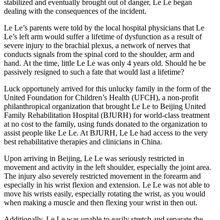
stabilized and eventually brought out of danger, Le Le began
dealing with the consequences of the incident.
Le Le’s parents were told by the local hospital physicians that Le
Le’s left arm would suffer a lifetime of dysfunction as a result of
severe injury to the brachial plexus, a network of nerves that
conducts signals from the spinal cord to the shoulder, arm and
hand. At the time, little Le Le was only 4 years old. Should he be
passively resigned to such a fate that would last a lifetime?
Luck opportunely arrived for this unlucky family in the form of the
United Foundation for Children’s Health (UFCH), a non-profit
philanthropical organization that brought Le Le to Beijing United
Family Rehabilitation Hospital (BJURH) for world-class treatment
at no cost to the family, using funds donated to the organization to
assist people like Le Le. At BJURH, Le Le had access to the very
best rehabilitative therapies and clinicians in China.
Upon arriving in Beijing, Le Le was seriously restricted in
movement and activity in the left shoulder, especially the joint area.
The injury also severely restricted movement in the forearm and
especially in his wrist flexion and extension. Le Le was not able to
move his wrists easily, especially rotating the wrist, as you would
when making a muscle and then flexing your wrist in then out.
Additionally, Le Le was unable to easily stretch and separate the