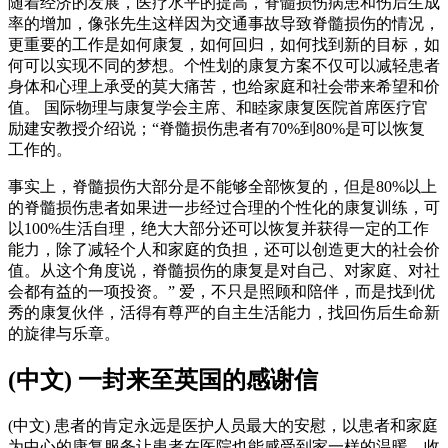
随着经济的发展，医疗水平的提高，脊髓损伤病患和伤后生成
率的增加，像张先生这样因为交通事故导致脊髓损伤的情况，
更重要的工作是如何康复，如何回归，如何找到新的目标，如
何可以实现不同的梦想。个性划的康复方案不仅可以减轻患者
身体和心理上承受的莫大痛苦，也给家庭和社会带来希望和价
值。 国际物理与康复学会主席、和睦家康复医院首席医疗官
励建安教授介绍说；“脊髓损伤患者有70%到80%是可以恢复
工作的。
事实上，脊髓损伤大部分是不能够全部恢复的，但是80%以上
的脊髓损伤患者如果进一步经过合理的个性化的康复训练，可
以100%生活自理，绝大大部分还可以恢复并获得一定的工作
能力，除了减轻个人和家庭的负担，还可以创造更大的社会价
值。从这个角度说，脊髓损伤的康复是对自己、对家庭、对社
会都有益的一项投资。” 爱，不只是照顾和陪伴，而是找到优
秀的康复伙伴，活得有尊严的自主生活能力，找回伤后生命新
的旋律与乐章。
(中文) 一封来至英国的感谢信
(中文) 患者的肯定永远是医护人员最大的安慰，以患者和家庭
为中心的康复服务让患者在医院也能感受到家一样的温暖。收