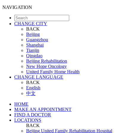
NAVIGATION
CHANGE CITY
BACK
Beijing
Guangzhou
Shanghai
Tianjin
Qingdao
Beijing Rehabilitation
New Hope Oncology
United Family Home Health
CHANGE LANGUAGE
BACK
English
中文
HOME
MAKE AN APPOINTMENT
FIND A DOCTOR
LOCATIONS
BACK
Beijing United Family Rehabilitation Hospital