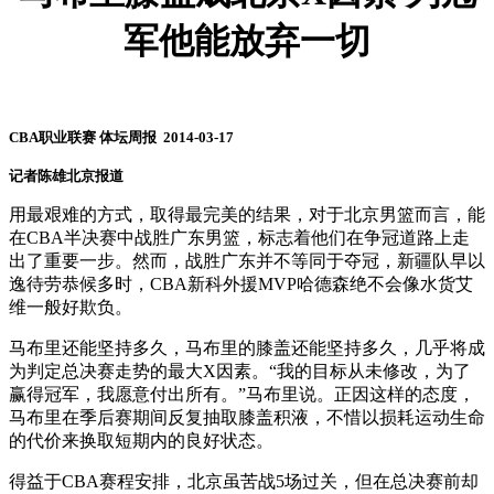
军他能放弃一切
CBA职业联赛 体坛周报 2014-03-17
记者陈雄北京报道
用最艰难的方式，取得最完美的结果，对于北京男篮而言，能
在CBA半决赛中战胜广东男篮，标志着他们在争冠道路上走
出了重要一步。然而，战胜广东并不等同于夺冠，新疆队早以
逸待劳恭候多时，CBA新科外援MVP哈德森绝不会像水货艾
维一般好欺负。
马布里还能坚持多久，马布里的膝盖还能坚持多久，几乎将成
为判定总决赛走势的最大X因素。“我的目标从未修改，为了
赢得冠军，我愿意付出所有。”马布里说。正因这样的态度，
马布里在季后赛期间反复抽取膝盖积液，不惜以损耗运动生命
的代价来换取短期内的良好状态。
得益于CBA赛程安排，北京虽苦战5场过关，但在总决赛前却