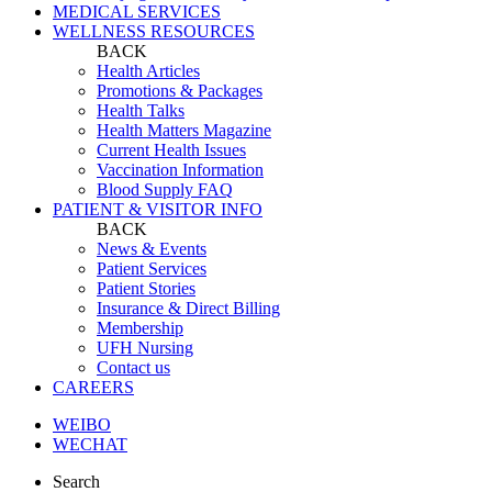
MEDICAL SERVICES
WELLNESS RESOURCES
BACK
Health Articles
Promotions & Packages
Health Talks
Health Matters Magazine
Current Health Issues
Vaccination Information
Blood Supply FAQ
PATIENT & VISITOR INFO
BACK
News & Events
Patient Services
Patient Stories
Insurance & Direct Billing
Membership
UFH Nursing
Contact us
CAREERS
WEIBO
WECHAT
Search