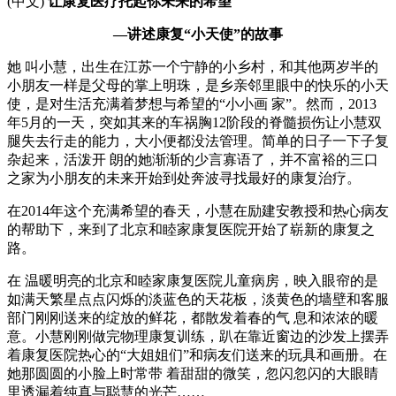
(中文)
让康复医疗托起你未来的希望
—讲述康复“小天使”的故事
她 叫小慧，出生在江苏一个宁静的小乡村，和其他两岁半的
小朋友一样是父母的掌上明珠，是乡亲邻里眼中的快乐的小天
使，是对生活充满着梦想与希望的“小小画 家”。然而，2013
年5月的一天，突如其来的车祸胸12阶段的脊髓损伤让小慧双
腿失去行走的能力，大小便都没法管理。简单的日子一下子复
杂起来，活泼开 朗的她渐渐的少言寡语了，并不富裕的三口
之家为小朋友的未来开始到处奔波寻找最好的康复治疗。
在2014年这个充满希望的春天，小慧在励建安教授和热心病友
的帮助下，来到了北京和睦家康复医院开始了崭新的康复之
路。
在 温暖明亮的北京和睦家康复医院儿童病房，映入眼帘的是
如满天繁星点点闪烁的淡蓝色的天花板，淡黄色的墙壁和客服
部门刚刚送来的绽放的鲜花，都散发着春的气 息和浓浓的暖
意。小慧刚刚做完物理康复训练，趴在靠近窗边的沙发上摆弄
着康复医院热心的“大姐姐们”和病友们送来的玩具和画册。在
她那圆圆的小脸上时常带 着甜甜的微笑，忽闪忽闪的大眼睛
里透漏着纯真与聪慧的光芒……