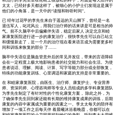
和治疗的李先生坐在轮椅上很放松的样子，对面是每天陪伴的
太太，已经好多天都这样了，被细心的小护士们发现这是属于
他们的小角落，是一天中的“读报和聆听时间”。
已 经年过花甲的李先生来自于遥远的天山脚下，曾经是一名
退伍军人，叱诧风云，用我们治疗师的话来讲是可是相当的帅
气。前不久脑卒中后偏瘫伴失语，稳定后家人 决定北京和睦
家康复医院进行进一步的康复治疗，很快李先生可以自己站立
和缓慢新走了，近一个月的治疗现在看来语言成为需要更多时
间和训练来恢复的部分 了……
脑卒中失语症是脑血管意外后的常见并发症，带来的言语障碍
会在一定程度上极大地影响患者的社交能力和社会生活。为使
患者说话、理解、阅读、计算、写字等能力部分或全部恢复，
特殊的功能康复训练、心里调适和家庭的支持是非常重要的。
在 和睦家康复医院，由医生、治疗师、康复护士、专业营养
师、资深药师、心理咨询师等专业人员组成的多学科康复团队
为李先生制定了有针对性的个性化康复方案， 除此之外，为
了确保李先生回到家还能有长期的维持康复成果的训练，后期
康复的内容中家属成为重要的因素之一。李太太每天的陪伴有
增加了一项工作之后每天伴 着晨曦沐浴着晚霞，你都可以在
和睦家康复医院的小花园里找到他们的身影，听到李太太用维