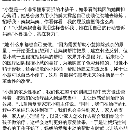
“小慧是一个非常懂事要强的小孩子，如果看到我因为她而担
心落泪，她总会努力用小胳膊支撑起自己使劲使劲地去锻炼，
招呼我：妈妈妈妈，你看你看，我的屁股能撅得这么高
了！”小慧妈妈含着眼泪这样告诉我，她在用自己的行动告诉
妈妈“不要担心，我在努力”。
“她 什么事都想自己去做。”因为需要帮助小慧排除残余的尿
量，一开始医生们想到了让妈妈帮忙把尿，建立刺激反射。但
是小慧一直很抗拒妈妈的帮助，效果并不是很 好。后来细心
的医疗团队根据小慧的喜好，为她购置了色彩鲜艳的、很像小
鸭子形状，还会唱歌的小尿桶，帮助她建立刺激反射，终于让
小慧可以自己小便了，这对 脊髓损伤患者未来的生活是一个
革命性的改变。
“小慧的依从性很好，我们也在整个的训练过程中想方设法诱
导着，把我们的治疗融入到游戏当中， 去让她感受到治疗的
效果。”儿童康复专家宋小燕主任说。“同时，我们在治疗的过
程中不单纯只关注到孩子，我们也会关注到家人，家人的支
持、家人的心理辅 导，以及让家人怎么样去配合我们给这个
孩子做治疗，这样会达到更好的康复效果。” 于是让妈妈控制
爱心的工作开始了，妈妈的爱和主动的帮助有时候比训练小朋