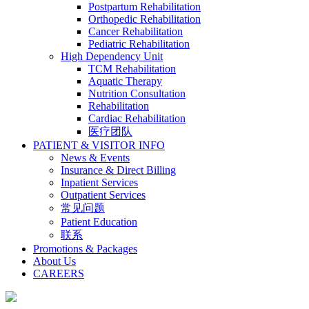
Postpartum Rehabilitation
Orthopedic Rehabilitation
Cancer Rehabilitation
Pediatric Rehabilitation
High Dependency Unit
TCM Rehabilitation
Aquatic Therapy
Nutrition Consultation
Rehabilitation
Cardiac Rehabilitation
医疗团队
PATIENT & VISITOR INFO
News & Events
Insurance & Direct Billing
Inpatient Services
Outpatient Services
常见问题
Patient Education
联系
Promotions & Packages
About Us
CAREERS