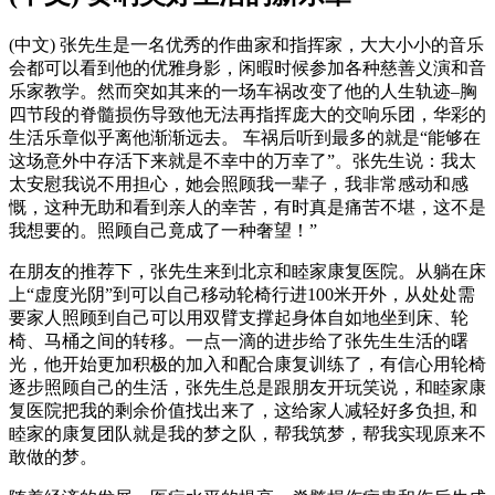
(中文) 张先生是一名优秀的作曲家和指挥家，大大小小的音乐
会都可以看到他的优雅身影，闲暇时候参加各种慈善义演和音
乐家教学。然而突如其来的一场车祸改变了他的人生轨迹–胸
四节段的脊髓损伤导致他无法再指挥庞大的交响乐团，华彩的
生活乐章似乎离他渐渐远去。 车祸后听到最多的就是“能够在
这场意外中存活下来就是不幸中的万幸了”。张先生说：我太
太安慰我说不用担心，她会照顾我一辈子，我非常感动和感
慨，这种无助和看到亲人的幸苦，有时真是痛苦不堪，这不是
我想要的。照顾自己竟成了一种奢望！”
在朋友的推荐下，张先生来到北京和睦家康复医院。从躺在床
上“虚度光阴”到可以自己移动轮椅行进100米开外，从处处需
要家人照顾到自己可以用双臂支撑起身体自如地坐到床、轮
椅、马桶之间的转移。一点一滴的进步给了张先生生活的曙
光，他开始更加积极的加入和配合康复训练了，有信心用轮椅
逐步照顾自己的生活，张先生总是跟朋友开玩笑说，和睦家康
复医院把我的剩余价值找出来了，这给家人减轻好多负担, 和
睦家的康复团队就是我的梦之队，帮我筑梦，帮我实现原来不
敢做的梦。